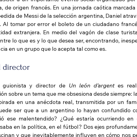
a, de origen francés. En una jornada caótica marcada 
edida de Messi de la selección argentina, Daniel atrav
. Al tomar por error el boleto de un ciudadano francés
idad extranjera. En medio del vagón de clase turista
 entre lo que es y lo que desea ser, encontrando, ines
cia en un grupo que lo acepta tal como es.
 director
 guionista y director de 
Un león d’argent
 es real
ción sobre un tema que me obsesiona desde siempre: la
spirada en una anécdota real, transmitida por un famil
ede ser que a un argentino lo hayan confundido co
ió ese malentendido? ¿Qué estaría ocurriendo en e
a en la política, en el fútbol? Dos ejes profundame
cinan y que inevitablemente influyen en cómo nos p