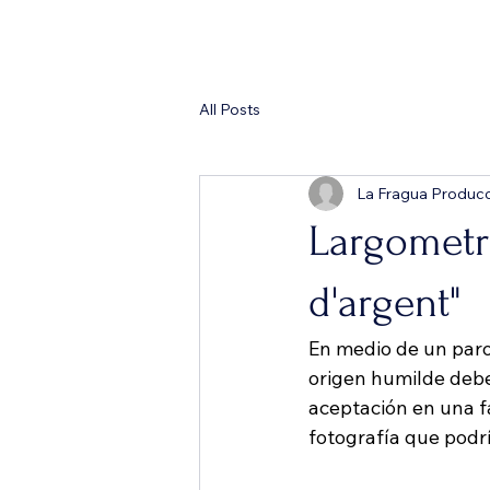
Andrés Cedrón films
All Posts
La Fragua Produc
Largometra
d'argent"
En medio de un paro
origen humilde debe
aceptación en una fa
fotografía que podr