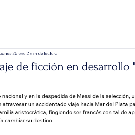
Inicio
Bienvenido
Feed del blog
Sh
ciones
26 ene
2 min de lectura
je de ficción en desarrollo 
 nacional y en la despedida de Messi de la selección, 
 atravesar un accidentado viaje hacia Mar del Plata pa
milia aristocrática, fingiendo ser francés con tal de a
ía cambiar su destino.