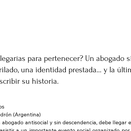
legarías para pertenecer? Un abogado sin
ilado, una identidad prestada… y la últi
cribir su historia.
os
drón (Argentina)
n abogado antisocial y sin descendencia, debe llegar e
asistir a un importante evento social organizado por l