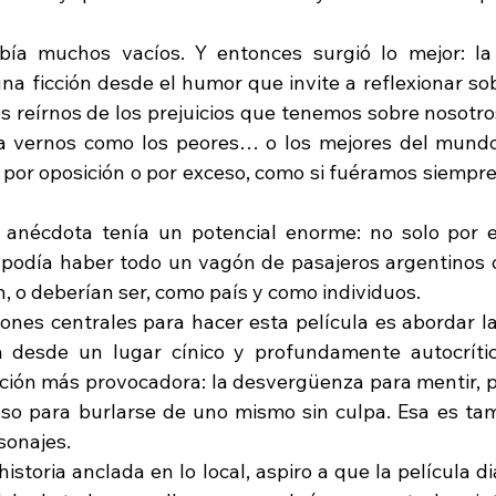
bía muchos vacíos. Y entonces surgió lo mejor: la 
na ficción desde el humor que invite a reflexionar sob
 reírnos de los prejuicios que tenemos sobre nosotr
a vernos como los peores… o los mejores del mundo
 por oposición o por exceso, como si fuéramos siempre 
 anécdota tenía un potencial enorme: no solo por e
 podía haber todo un vagón de pasajeros argentinos 
, o deberían ser, como país y como individuos.
ones centrales para hacer esta película es abordar la 
a desde un lugar cínico y profundamente autocrític
ición más provocadora: la desvergüenza para mentir, pa
uso para burlarse de uno mismo sin culpa. Esa es tam
sonajes.
istoria anclada en lo local, aspiro a que la película d