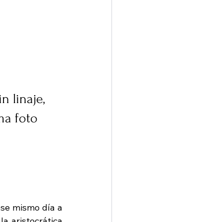
 linaje, 
ma foto 
se mismo día a 
a aristocrática 