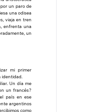
por un paro de 
iesa una odisea 
, viaja en tren 
, enfrenta una 
peradamente, un 
izar mi primer 
 identidad.
iar. Un día me 
n un francés? 
l país en ese 
nte argentinos 
ercibimos como 