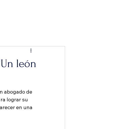
owreel
Acerca de
Portafolio
Blog
"Un león
un abogado de 
ra lograr su 
parecer en una 