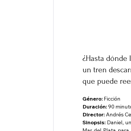
¿Hasta dónde l
un tren descarr
que puede rees
Género:
 Ficción
Duración:
 90 minut
Director:
 Andrés Ce
Sinopsis: 
Daniel, u
Mar del Plata para 