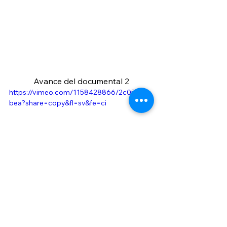
Avance del documental 2
https://vimeo.com/1158428866/2c0500d
bea?share=copy&fl=sv&fe=ci